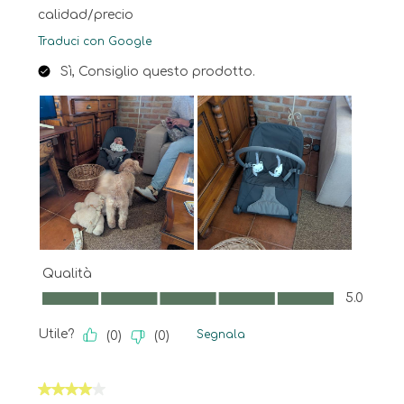
calidad/precio
Traduci con Google
Sì, Consiglio questo prodotto.
Qualità
Qualità, 5.0 su 5
5.0
Utile?
Segnala
(
0
)
(
0
)
4 su 5 stelle.