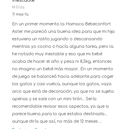
Inestable
M.D.Izq
11 mesi fa
En un primer momento la Hamaca Bebeconfort
Aster me pareció una buena idea para que mi hija
estuviera un ratito jugando o descansando
mientras yo cocino o hacía alguna tarea, pero la
he notado muy inestable y eso que mi bebé
acaba de hacer el año y pesa ni 8,5kg, entonces
no imagino un bebé más mayor.. En un momento
de juego se balanceó hacia adelante para coger
los gatos y casi vuelca, aunque los gatos, vaya
arco que está de decoración, ya que no se sujeta
apenas y se sale con un mini tirón... Sería
recomendable revisar esos aspectos, ya que si
parece buena para lo que estaba destinada ,
aunque diría que así, no más de 12 meses ...