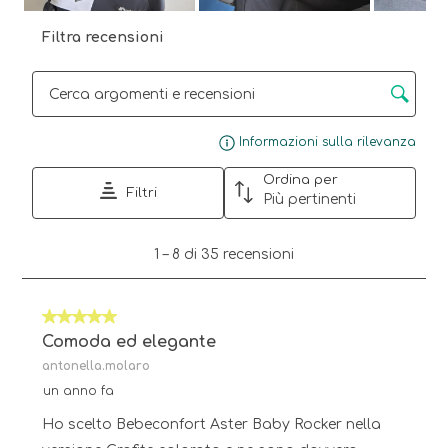
Filtra recensioni
Cerca argomenti e ricerca delle recensioni
Visu
Informazioni sulla rilevanza
Ordina per
Filtri
Più pertinenti
1
1
–
8 di 35
recensioni
a
8
di
5 su 5 stelle.
35
recensioni.
Comoda ed elegante
antonella.molaro
un anno fa
Ho scelto Bebeconfort Aster Baby Rocker nella