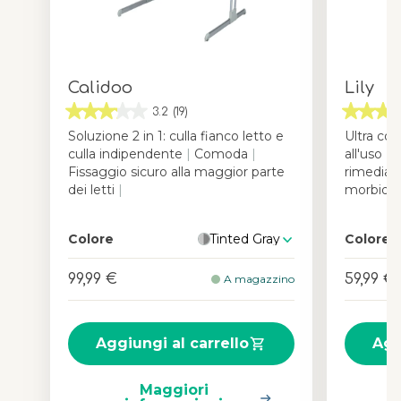
Calidoo
Lily
3.2
(19)
Soluzione 2 in 1: culla fianco letto e
Ultra co
culla indipendente
|
Comoda
|
all'uso
|
I
Fissaggio sicuro alla maggior parte
rimediar
dei letti
|
morbido
Colore
Tinted Gray
Colore
99,99 €
59,99 €
A magazzino
Aggiungi al carrello
Agg
Maggiori