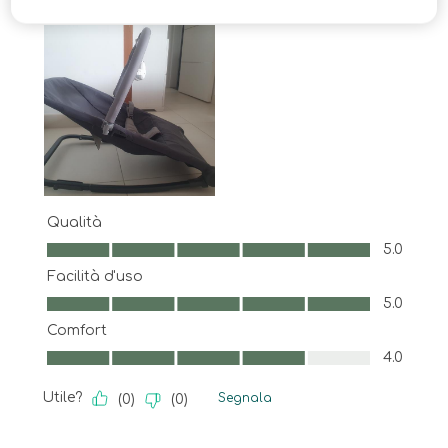
Qualità
Qualità, 5.0 su 5
5.0
Facilità d'uso
Facilità d'uso, 5.0 su 5
5.0
Comfort
Comfort, 4.0 su 5
4.0
Utile?
Segnala
(
0
)
(
0
)