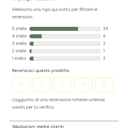
Seleziona una riga qui sotto per filtrare le
recensioni.
5 stelle
stelle
24
24 recension
4 stelle
stelle
6
6 recensioni 
3 stelle
stelle
2
2 recensioni 
2 stelle
stelle
1
1 recensione 
1 stella
stelle
2
2 recensioni 
Recensisci questo prodotto
Selezionare
Selezionare
Selezionare
Selezionare
Selezionare
per
per
per
per
per
L'aggiunta di una recensione richiede un'email
valutare
valutare
valutare
valutare
valutare
valida per la verifica
l'articolo
l'articolo
l'articolo
l'articolo
l'articolo
con
con
con
con
con
una
2
3
4
5
Valutazioni medie clienti