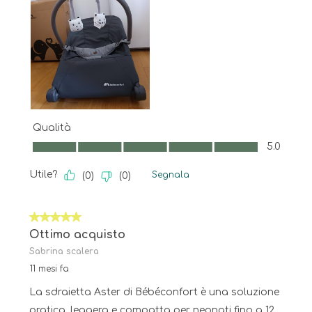
Qualità
Qualità, 5.0 su 5
5.0
Utile?
Segnala
(
0
)
(
0
)
5 su 5 stelle.
Ottimo acquisto
Sabrina scalera
11 mesi fa
La sdraietta Aster di Bébéconfort è una soluzione
pratica, leggera e compatta per neonati fino a 12