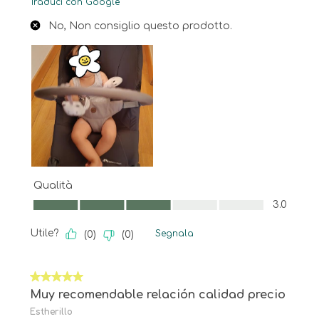
Traduci con Google
No, Non consiglio questo prodotto.
Qualità
Qualità, 3.0 su 5
3.0
Utile?
Segnala
(
0
)
(
0
)
5 su 5 stelle.
Muy recomendable relación calidad precio
Estherillo