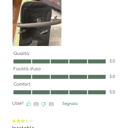
Qualità
Qualità, 5.0 su 5
5.0
Facilità d'uso
Facilità d'uso, 5.0 su 5
5.0
Comfort
Comfort, 5.0 su 5
5.0
Utile?
Segnala
(
0
)
(
0
)
3 su 5 stelle.