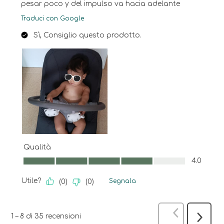
pesar poco y del impulso va hacia adelante
Traduci con Google
Sì, Consiglio questo prodotto.
Qualità
Qualità, 4.0 su 5
4.0
Utile?
Segnala
(
0
)
(
0
)
Precedente
1
–
8 di 35
recensioni
Success