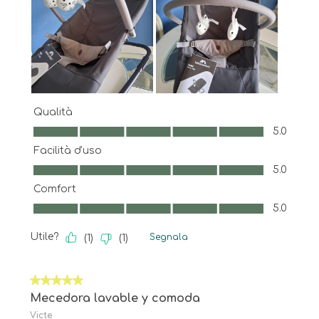
Qualità
Qualità, 5.0 su 5
5.0
Facilità d'uso
Facilità d'uso, 5.0 su 5
5.0
Comfort
Comfort, 5.0 su 5
5.0
Utile?
Segnala
(
1
)
(
1
)
5 su 5 stelle.
Mecedora lavable y comoda
Victe