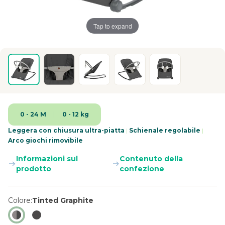
Tap to expand
0 - 24 M
0 - 12 kg
Leggera con chiusura ultra-piatta
|
Schienale regolabile
|
Arco giochi rimovibile
Informazioni sul
Contenuto della
prodotto
confezione
Colore
Tinted Graphite