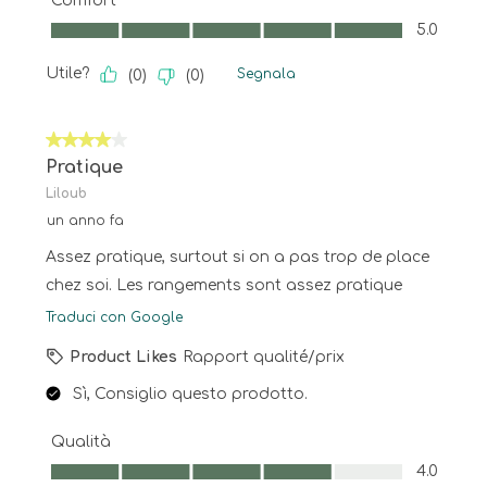
Comfort
Comfort, 5.0 su 5
5.0
Utile?
Segnala
(
0
)
(
0
)
4 su 5 stelle.
Pratique
Liloub
un anno fa
Assez pratique, surtout si on a pas trop de place
chez soi. Les rangements sont assez pratique
Traduci con Google
Product Likes
Rapport qualité/prix
Sì, Consiglio questo prodotto.
Qualità
Qualità, 4.0 su 5
4.0