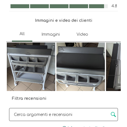
di
invio.
invio.
invio.
invio.
Comfort, 4.8 su 5
4.8
invio.
Immagini e video dei clienti
Avant
Filtra recensioni
Cerca argomenti e ricerca delle recensioni