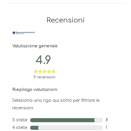
Recensioni
Valutazione generale
4.9
9 recensioni
Riepilogo valutazioni
Seleziona una riga qui sotto per filtrare le
recensioni.
5 stelle
stelle
8
8 recensioni 
4 stelle
stelle
1