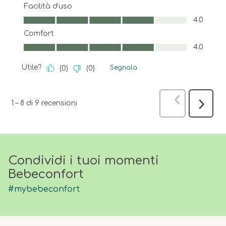
Facilità d'uso
Facilità d'uso, 4.0 su 5
4.0
Comfort
Comfort, 4.0 su 5
4.0
Utile?
Segnala
(
0
)
(
0
)
Precedente
1
–
8 di 9
recensioni
Success
recensi
Condividi i tuoi momenti
Bebeconfort
#mybebeconfort