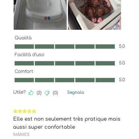
Qualità
Qualità, 5.0 su 5
5.0
Facilità d'uso
Facilità d'uso, 5.0 su 5
5.0
Comfort
Comfort, 5.0 su 5
5.0
Utile?
Segnala
(
2
)
(
0
)
5 su 5 stelle.
Elle est non seulement très pratique mais
aussi super confortable
IMANIIES