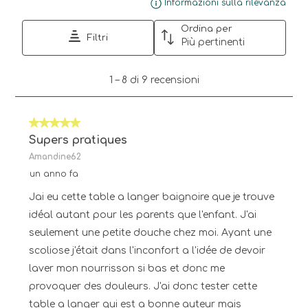
Visu
Informazioni sulla rilevanza
Ordina per
Filtri
Più pertinenti
1
1
–
8 di 9
recensioni
a
8
di
5 su 5 stelle.
9
recensioni.
Supers pratiques
Amandine62
un anno fa
Jai eu cette table a langer baignoire que je trouve
idéal autant pour les parents que l'enfant. J'ai
seulement une petite douche chez moi. Ayant une
scoliose j'était dans l'inconfort a l'idée de devoir
laver mon nourrisson si bas et donc me
provoquer des douleurs. J'ai donc tester cette
table a langer qui est a bonne auteur mais