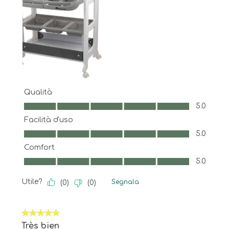
Qualità
Qualità, 5.0 su 5
5.0
Facilità d'uso
Facilità d'uso, 5.0 su 5
5.0
Comfort
Comfort, 5.0 su 5
5.0
Utile?
Segnala
(
0
)
(
0
)
5 su 5 stelle.
Très bien