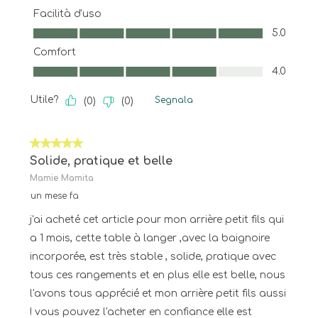
Facilità d'uso
Facilità d'uso, 5.0 su 5
5.0
Comfort
Comfort, 4.0 su 5
4.0
Utile?
Segnala
(
0
)
(
0
)
5 su 5 stelle.
Solide, pratique et belle
Mamie Mamita
un mese fa
j'ai acheté cet article pour mon arrière petit fils qui
a 1 mois, cette table à langer ,avec la baignoire
incorporée, est très stable , solide, pratique avec
tous ces rangements et en plus elle est belle, nous
l'avons tous apprécié et mon arrière petit fils aussi
! vous pouvez l'acheter en confiance elle est