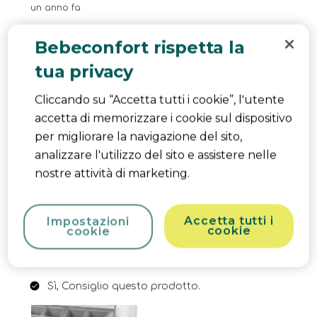
un anno fa
Je suis vraiment ravie de ma baignoire pour bébé !
Bebeconfort rispetta la
Elle est non seulement très pratique mais aussi
tua privacy
super confortable pour mon petit. Sa forme
ergonomique permet de bien soutenir bébé
Cliccando su “Accetta tutti i cookie”, l'utente
pendant le bain, et le design antidérapant assure
accetta di memorizzare i cookie sul dispositivo
une sécurité optimale. Elle est facile à installer, à
per migliorare la navigazione del sito,
vider et à nettoyer, ce qui est un vrai plus. En plus,
analizzare l'utilizzo del sito e assistere nelle
elle est assez spacieuse pour accompagner bébé
nostre attività di marketing.
pendant plusieurs mois, ce qui fait d'elle un
excellent investissement à long terme. Je
recommande vivement !
Accetta tutti i
Impostazioni
cookie
cookie
Traduci con Google
Product Likes
Qualité, Sécurité
Sì, Consiglio questo prodotto.