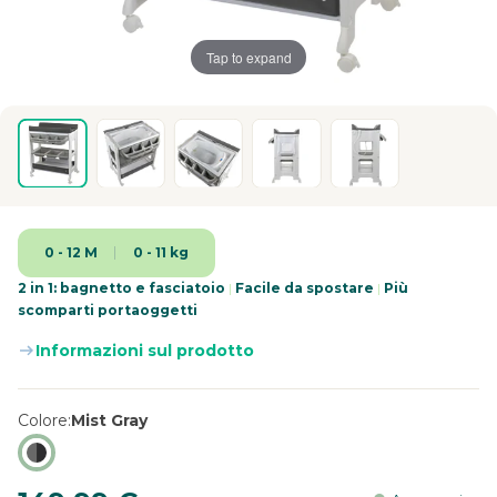
Tap to expand
0 - 12 M
0 - 11 kg
2 in 1: bagnetto e fasciatoio
|
Facile da spostare
|
Più
scomparti portaoggetti
Informazioni sul prodotto
Colore
Mist Gray