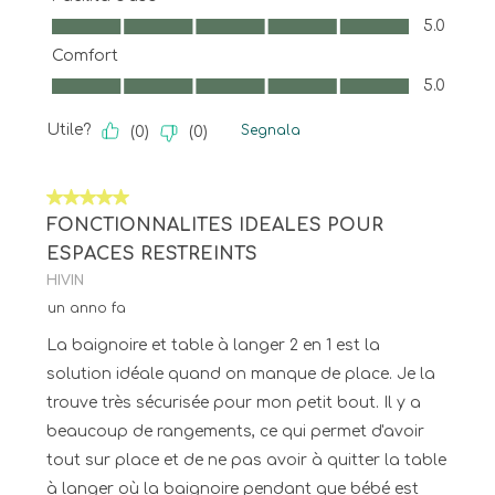
Facilità d'uso, 5.0 su 5
5.0
Comfort
Comfort, 5.0 su 5
5.0
Utile?
Segnala
(
0
)
(
0
)
5 su 5 stelle.
FONCTIONNALITES IDEALES POUR
ESPACES RESTREINTS
HIVIN
un anno fa
La baignoire et table à langer 2 en 1 est la
solution idéale quand on manque de place. Je la
trouve très sécurisée pour mon petit bout. Il y a
beaucoup de rangements, ce qui permet d'avoir
tout sur place et de ne pas avoir à quitter la table
à langer où la baignoire pendant que bébé est