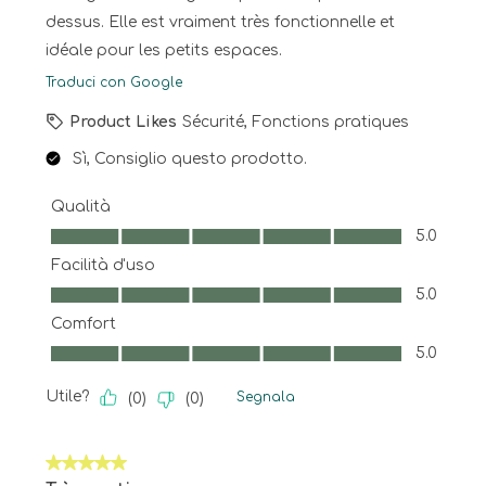
dessus. Elle est vraiment très fonctionnelle et
idéale pour les petits espaces.
Traduci con Google
Product Likes
Sécurité, Fonctions pratiques
Sì, Consiglio questo prodotto.
Qualità
Qualità, 5.0 su 5
5.0
Facilità d'uso
Facilità d'uso, 5.0 su 5
5.0
Comfort
Comfort, 5.0 su 5
5.0
Utile?
Segnala
(
0
)
(
0
)
5 su 5 stelle.