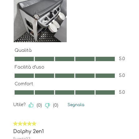
Qualità
Qualità, 5.0 su 5
5.0
Facilità d'uso
Facilità d'uso, 5.0 su 5
5.0
Comfort
Comfort, 5.0 su 5
5.0
Utile?
Segnala
(
0
)
(
0
)
5 su 5 stelle.
Dolphy 2en1