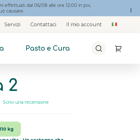
 effettuati dal 06/08 alle ore 12:00 in poi,
può causare.
Servizi
Contattaci
Il mio account
sa
Pasto e Cura
Cerca
My Cart
 2
Scrivi una recensione
ggi
censione.
esso
nk
 110 kg
la
gina.