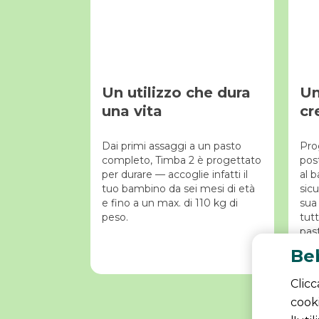
Un utilizzo che dura
Un
una vita
cr
Dai primi assaggi a un pasto
Pro
completo, Timba 2 è progettato
pos
per durare — accoglie infatti il
al 
tuo bambino da sei mesi di età
sicu
e fino a un max. di 110 kg di
sua
peso.
tutt
past
Beb
Clicc
cooki