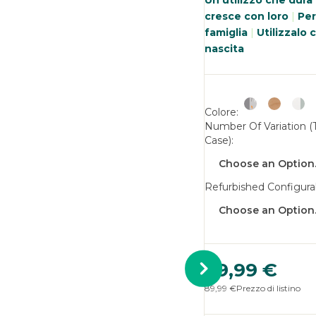
Un utilizzo che dura
cresce con loro
|
Perf
famiglia
|
Utilizzalo c
nascita
Colore
Number Of Variation 
Case)
Refurbished Configura
89,99 €
89,99 €
Prezzo di listino