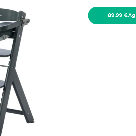
89,99 €
Agg