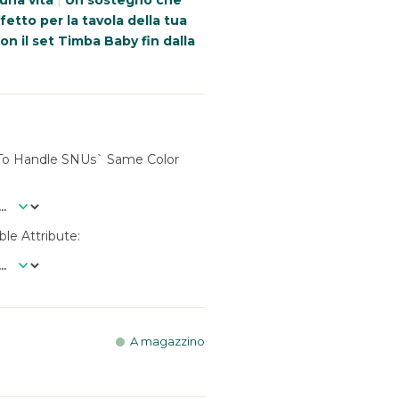
 una vita
|
Un sostegno che
etto per la tavola della tua
on il set Timba Baby fin dalla
(to Handle SNUs` Same Color
ble Attribute
A magazzino