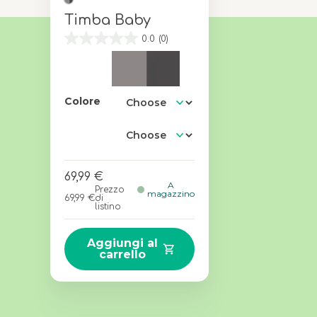
Timba Baby
0.0
(0)
Colore
69,99 €
A
Prezzo
magazzino
69,99 €
di
listino
Aggiungi al
carrello