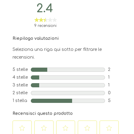
2.4
9 recensioni
Riepilogo valutazioni
Seleziona una riga qui sotto per filtrare le
recensioni.
5 stelle
stelle
2
2 recensioni 
4 stelle
stelle
1
1 recensione 
3 stelle
stelle
1
1 recensione 
2 stelle
stelle
0
0 recensioni 
1 stella
stelle
5
5 recensioni 
Recensisci questo prodotto