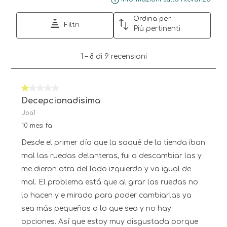
Ordina per
Filtri
Più pertinenti
1
1
–
8 di 9
recensioni
a
8
di
1 su 5 stelle.
9
recensioni.
Decepcionadisima
Joa1
10 mesi fa
Desde el primer día que la saqué de la tienda iban
mal las ruedas delanteras, fui a descambiar las y
me dieron otra del lado izquierdo y va igual de
mal. El problema está que al girar las ruedas no
lo hacen y e mirado para poder cambiarlas ya
sea más pequeñas o lo que sea y no hay
opciones. Así que estoy muy disgustada porque