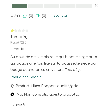
Comfort, 1.0 su 5
1.0
Utile?
Segnala
(
0
)
(
0
)
1 su 5 stelle.
Très déçu
Rose97280
11 mesi fa
Au bout de deux mois roue qui bloque siège auto
qui bouge une fois fixé sur la poussette siège qui
bouge quand on es en voiture. Très déçu
Traduci con Google
Product Likes
Rapport qualité/prix
No, Non consiglio questo prodotto.
Qualità