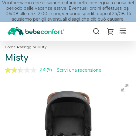
Vi informiamo che ci saranno ritardi nella consegna a causa del
periodo delle vacanze estive. Eventuali ordini effettuati dal
06/08 alle ore 12:00 in poi, verranno spediti dopo il 24/08. Ci
scusiamo per gli eventuali disagi che ciò può causare.
Cerca
My Cart
Home
Passeggini
Misty
Misty
Scrivi una recensione
2.4
(9)
Leggi
9
recensioni.
Skip
Skip
Stesso
to
to
link
the
the
alla
pagina.
end
beginning
of
of
the
the
images
images
gallery
gallery