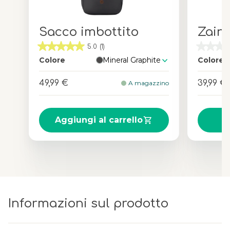
Sacco imbottito
Zaino
5.0
(1)
Colore
Mineral Graphite
Colore
49,99 €
39,99 €
A magazzino
Aggiungi al carrello
Informazioni sul prodotto