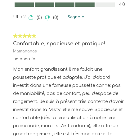
Comfort, 4.0 su 5
4.0
Utile?
Segnala
(
0
)
(
0
)
5 su 5 stelle.
Confortable, spacieuse et pratique!
Mamananas
un anno fa
Mon enfant grandissant il me fallait une
poussette pratique et adaptée. J'ai d'abord
investit dans une fameuse poussette canne: pas
de maniabilité, pas de confort, peu d'espace de
rangement. Je suis à présent très contente d'avoir
investit dans la Misty! elle me sauve! Spacieuse et
confortable (dès la 1ere utilisation à notre 1ere
promenade, mon fils s'est endormi), elle offre un
grand rangement, elle est très maniable et la