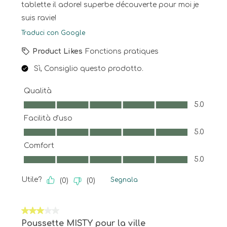
tablette il adore! superbe découverte pour moi je
suis ravie!
Traduci con Google
Product Likes
Fonctions pratiques
Sì, Consiglio questo prodotto.
Qualità
Qualità, 5.0 su 5
5.0
Facilità d'uso
Facilità d'uso, 5.0 su 5
5.0
Comfort
Comfort, 5.0 su 5
5.0
Utile?
Segnala
(
0
)
(
0
)
3 su 5 stelle.
Poussette MISTY pour la ville