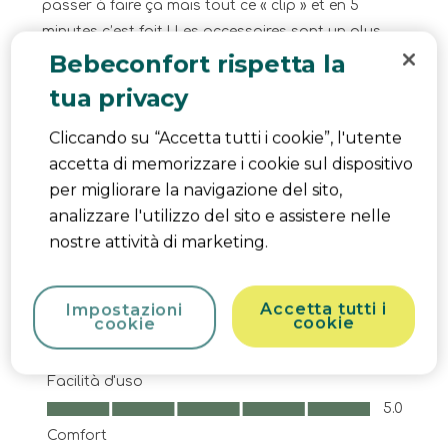
passer à faire ça mais tout ce « clip » et en 5
minutes c’est fait ! Les accessoires sont un plus,
Bebeconfort rispetta la
petite tablette et le panier en dessous est
vraiment grand. Étonnée également de la légèreté
tua privacy
de la poussette, elle est extrêmement maniable,
vraiment bien pour les balades. La petite chose
Cliccando su “Accetta tutti i cookie”, l'utente
que j’ai « moins bien aimé » le réglage du dossier
accetta di memorizzare i cookie sul dispositivo
qui se fait avec une «sangle »
per migliorare la navigazione del sito,
analizzare l'utilizzo del sito e assistere nelle
Traduci con Google
nostre attività di marketing.
Product Likes
Design, Qualité, Rapport
qualité/prix, Fonctions pratiques
Accetta tutti i
Impostazioni
cookie
cookie
Qualità
Qualità, 5.0 su 5
5.0
Facilità d'uso
Facilità d'uso, 5.0 su 5
5.0
Comfort