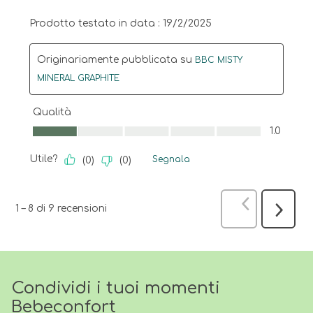
Prodotto testato in data :
19/2/2025
Originariamente pubblicata su
BBC MISTY
MINERAL GRAPHITE
Qualità
Qualità, 1.0 su 5
1.0
Utile?
Segnala
(
0
)
(
0
)
Precedente
1
–
8 di 9
recensioni
Success
recensi
Condividi i tuoi momenti
Bebeconfort