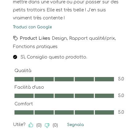
mettre dans une voiture ou pour passer sur des
petits trottoirs Elle est très belle ! J’en suis
vraiment très contente !
Traduci con Google
Product Likes
Design, Rapport qualité/prix,
Fonctions pratiques
Sì, Consiglio questo prodotto.
Qualità
Qualità, 5.0 su 5
5.0
Facilità d'uso
Facilità d'uso, 5.0 su 5
5.0
Comfort
Comfort, 5.0 su 5
5.0
Utile?
Segnala
(
0
)
(
0
)