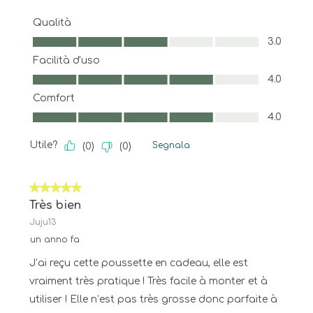
Qualità
Qualità, 3.0 su 5
3.0
Facilità d'uso
Facilità d'uso, 4.0 su 5
4.0
Comfort
Comfort, 4.0 su 5
4.0
Utile?
Segnala
(
0
)
(
0
)
5 su 5 stelle.
Très bien
Juju13
un anno fa
J’ai reçu cette poussette en cadeau, elle est
vraiment très pratique ! Très facile à monter et à
utiliser ! Elle n’est pas très grosse donc parfaite à