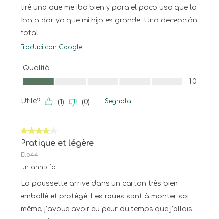
tiré una que me iba bien y para el poco uso que la
Iba a dar ya que mi hijo es grande. Una decepción
total.
Traduci con Google
Qualità
Qualità, 1.0 su 5
1.0
Utile?
Segnala
(
1
)
(
0
)
4 su 5 stelle.
Pratique et légère
Elo44
un anno fa
La poussette arrive dans un carton très bien
emballé et protégé. Les roues sont à monter soi
même, j’avoue avoir eu peur du temps que j’allais