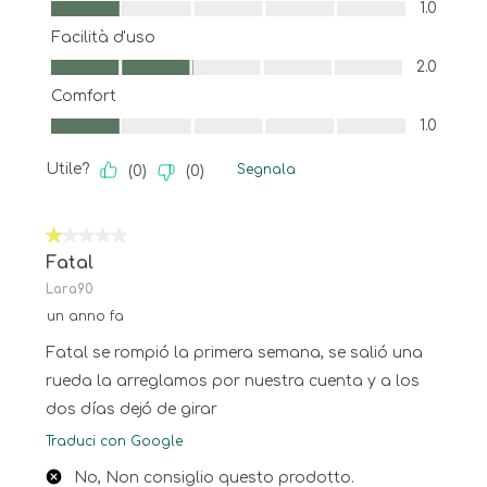
Qualità, 1.0 su 5
1.0
Facilità d'uso
Facilità d'uso, 2.0 su 5
2.0
Comfort
Comfort, 1.0 su 5
1.0
Utile?
Segnala
(
0
)
(
0
)
1 su 5 stelle.
Fatal
Lara90
un anno fa
Fatal se rompió la primera semana, se salió una
rueda la arreglamos por nuestra cuenta y a los
dos días dejó de girar
Traduci con Google
No, Non consiglio questo prodotto.