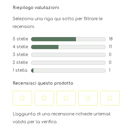
Riepilogo valutazioni
Seleziona una riga qui sotto per filtrare le
recensioni.
5 stelle
stelle
18
18 recensioni
4 stelle
stelle
11
11 recensioni
3 stelle
stelle
0
0 recensioni 
2 stelle
stelle
0
0 recensioni 
1 stella
stelle
1
1 recensione 
Recensisci questo prodotto
Selezionare
Selezionare
Selezionare
Selezionare
Selezionare
per
per
per
per
per
L'aggiunta di una recensione richiede un'email
valutare
valutare
valutare
valutare
valutare
valida per la verifica
l'articolo
l'articolo
l'articolo
l'articolo
l'articolo
con
con
con
con
con