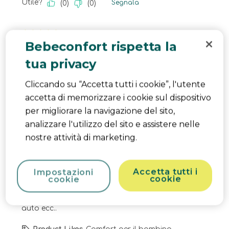
Utile?
Segnala
(
0
)
(
0
)
5 su 5 stelle.
Bebeconfort rispetta la
Non me l’aspettavo
Pamela.1988
tua privacy
4 mesi fa
Cliccando su “Accetta tutti i cookie”, l'utente
Sorpresa! Non mi aspettavo visto il prezzo che
accetta di memorizzare i cookie sul dispositivo
invece fosse comodo nello schienale e
per migliorare la navigazione del sito,
abbastanza versatile . Comodo per spostamenti
analizzare l'utilizzo del sito e assistere nelle
continui in auto o pratico da portare perché molto
nostre attività di marketing.
leggero. Anche da chiuso non è ingombrante, la
piccola ci sta comoda. anche il cestello capiente e
comodo . Lo consiglio come secondo passeggino
Accetta tutti i
Impostazioni
cookie
cookie
o passeggino leggero per uso quotidiano per
mamma e frenetiche che si spostano molto in
auto ecc..