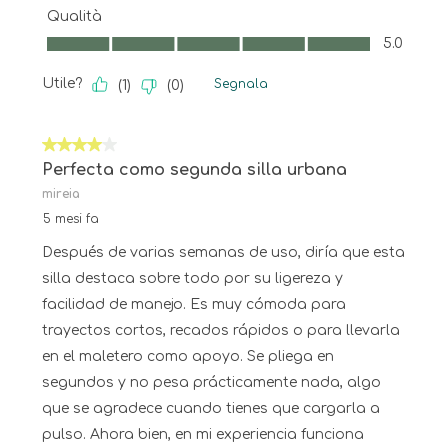
Qualità
Qualità, 5.0 su 5
5.0
Utile?
Segnala
(
1
)
(
0
)
4 su 5 stelle.
Perfecta como segunda silla urbana
mireia
5 mesi fa
Después de varias semanas de uso, diría que esta
silla destaca sobre todo por su ligereza y
facilidad de manejo. Es muy cómoda para
trayectos cortos, recados rápidos o para llevarla
en el maletero como apoyo. Se pliega en
segundos y no pesa prácticamente nada, algo
que se agradece cuando tienes que cargarla a
pulso. Ahora bien, en mi experiencia funciona