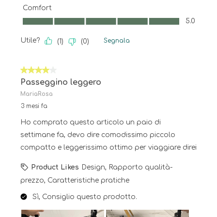
Comfort
Comfort, 5.0 su 5
5.0
Utile?
Segnala
(
1
)
(
0
)
4 su 5 stelle.
Passeggino leggero
MariaRosa
3 mesi fa
Ho comprato questo articolo un paio di
settimane fa, devo dire comodissimo piccolo
compatto e leggerissimo ottimo per viaggiare direi
Product Likes
Design, Rapporto qualità-
prezzo, Caratteristiche pratiche
Sì, Consiglio questo prodotto.