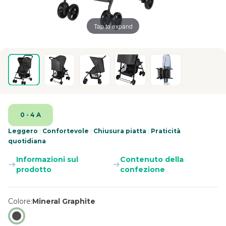
Tap to expand
0 - 4 A
Leggero
|
Confortevole
|
Chiusura piatta
|
Praticità
quotidiana
Informazioni sul
Contenuto della
prodotto
confezione
Colore
Mineral Graphite