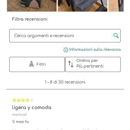
Filtra recensioni
Cerca argomenti e ricerca delle recensioni
Visu
Informazioni sulla rilevanza
Ordina per
Filtri
Più pertinenti
1
1
–
8 di 30
recensioni
a
8
di
4 su 5 stelle.
30
recensioni.
ligera y comoda
monicat
5 mesi fa