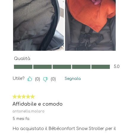
Qualità
Qualità, 5.0 su 5
5.0
Utile?
Segnala
(
0
)
(
0
)
5 su 5 stelle.
Affidabile e comodo
antonella.molaro
5 mesi fa
Ho acquistato il Bébéconfort Snow Stroller per il