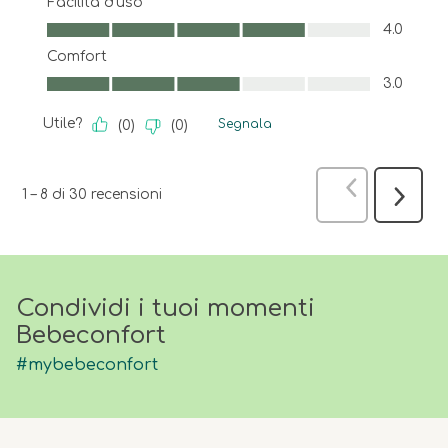
Facilità d'uso
Facilità d'uso, 4.0 su 5
4.0
Comfort
Comfort, 3.0 su 5
3.0
Utile?
Segnala
(
0
)
(
0
)
Precedente
1
–
8 di 30
recensioni
Success
recensi
Condividi i tuoi momenti
Bebeconfort
#mybebeconfort