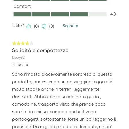
Comfort
Comfort, 4.0 su 5
4.0
Utile?
Segnala
(
0
)
(
0
)
4 su 5 stelle.
Solidità e compattezza
Deby92
3 mesi fa
Sono rimasta piacevolmente sorpresa di questo
prodotto, pur essendo un passeggino leggero è
molto stabile anche in terreni leggermente
dissestati. Abbastanza solido nella guida ,
comodo nel trasporto visto che prende poco
spazio da chiuso, comodo anche il vano
portaoggetti sottostante, forse un po' leggerino il
parasole. Da migliorare la barra frenante, un po'