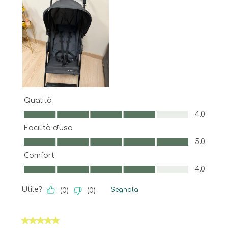
Qualità
Qualità, 4.0 su 5
4.0
Facilità d'uso
Facilità d'uso, 5.0 su 5
5.0
Comfort
Comfort, 4.0 su 5
4.0
Utile?
Segnala
(
0
)
(
0
)
5 su 5 stelle.