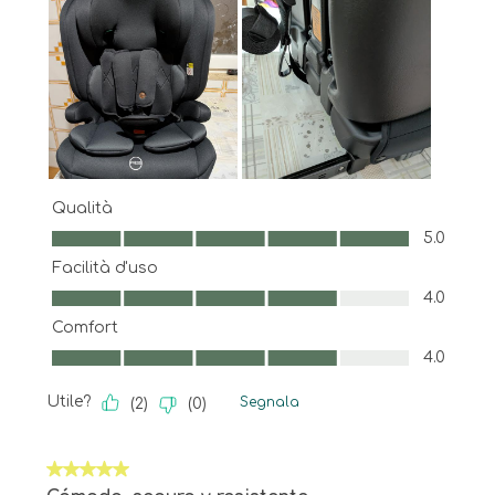
Qualità
Qualità, 5.0 su 5
5.0
Facilità d'uso
Facilità d'uso, 4.0 su 5
4.0
Comfort
Comfort, 4.0 su 5
4.0
Utile?
Segnala
(
2
)
(
0
)
5 su 5 stelle.