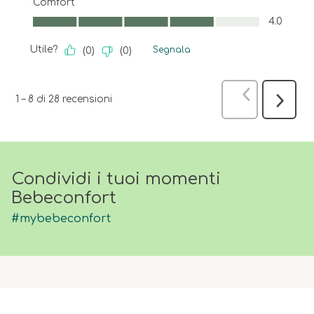
Comfort
Comfort, 4.0 su 5
4.0
Utile?
Segnala
(
0
)
(
0
)
Precedente
1
–
8 di 28
recensioni
Success
recensi
Condividi i tuoi momenti
Bebeconfort
#mybebeconfort