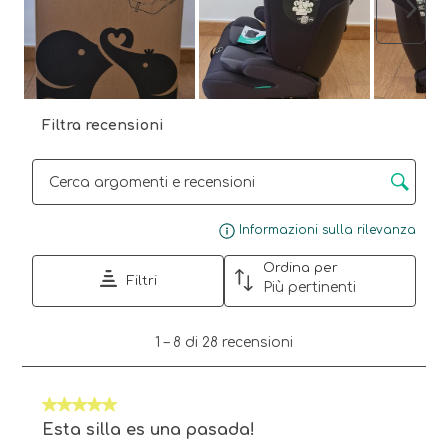
Avant
Filtra recensioni
Cerca argomenti e ricerca delle recensioni
Visu
Informazioni sulla rilevanza
Ordina per
Filtri
Più pertinenti
1
1
–
8 di 28
recensioni
a
8
di
5 su 5 stelle.
28
recensioni.
Esta silla es una pasada!