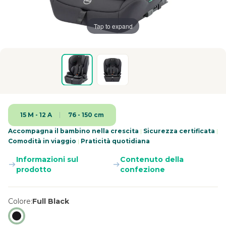
Tap to expand
15 M - 12 A
76 - 150 cm
Accompagna il bambino nella crescita
|
Sicurezza certificata
|
Comodità in viaggio
|
Praticità quotidiana
Informazioni sul
Contenuto della
prodotto
confezione
Colore
Full Black