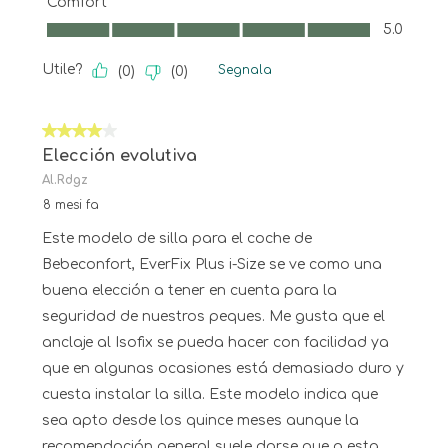
Comfort
Comfort, 5.0 su 5
5.0
Utile?
Segnala
(
0
)
(
0
)
4 su 5 stelle.
Elección evolutiva
Al.Rdgz
8 mesi fa
Este modelo de silla para el coche de
Bebeconfort, EverFix Plus i-Size se ve como una
buena elección a tener en cuenta para la
seguridad de nuestros peques. Me gusta que el
anclaje al Isofix se pueda hacer con facilidad ya
que en algunas ocasiones está demasiado duro y
cuesta instalar la silla. Este modelo indica que
sea apto desde los quince meses aunque la
recomendación general suele darse que a esta