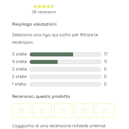
28 recensioni
Riepilogo valutazioni
Seleziona una riga qui sotto per filtrare le
recensioni.
5 stelle
stelle
17
17 recensioni
4 stelle
stelle
11
11 recensioni
3 stelle
stelle
0
0 recensioni 
2 stelle
stelle
0
0 recensioni 
1 stella
stelle
0
0 recensioni 
Recensisci questo prodotto
Selezionare
Selezionare
Selezionare
Selezionare
Selezionare
per
per
per
per
per
L'aggiunta di una recensione richiede un'email