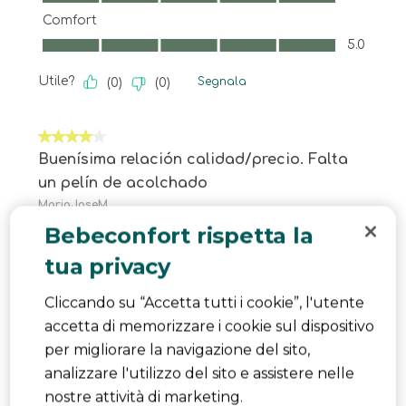
Comfort
Comfort, 5.0 su 5
5.0
Utile?
Segnala
(
0
)
(
0
)
4 su 5 stelle.
Buenísima relación calidad/precio. Falta
un pelín de acolchado
MariaJoseM
8 mesi fa
Bebeconfort rispetta la
Nuestra peque ha estado usando una silla de
tua privacy
bebé de 0 a 4 años pero ya estaba rozando el
Cliccando su “Accetta tutti i cookie”, l'utente
límite de altura y necesitaba un cambio. Nos
accetta di memorizzare i cookie sul dispositivo
aconsejaron no coger una silla de las que van de
per migliorare la navigazione del sito,
0 a 10 años y la verdad es que tenían razón. El
analizzare l'utilizzo del sito e assistere nelle
asiento de coche Bebeconfort Everfix Plus I size
nostre attività di marketing.
Multi-age ya no tiene la típica forma de huevo,