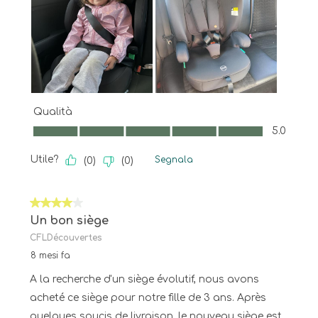
Qualità
Qualità, 5.0 su 5
5.0
Utile?
Segnala
(
0
)
(
0
)
4 su 5 stelle.
Un bon siège
CFLDécouvertes
8 mesi fa
A la recherche d'un siège évolutif, nous avons
acheté ce siège pour notre fille de 3 ans. Après
quelques soucis de livraison, le nouveau siège est