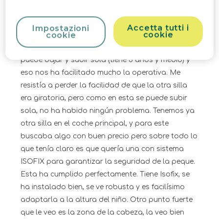
sino que es ya una silla normal, la peque se sienta
más erguida y mucho más cómoda. También se
Accetta tutti i
Impostazioni
cookie
cookie
nota mucho el cambio en el peso y en el espacio
que ocupa la silla en el asiento. Ahora ella se
puede bajar y subir sola (tiene 3 años y medio) y
eso nos ha facilitado mucho la operativa. Me
resistía a perder la facilidad de que la otra silla
era giratoria, pero como en esta se puede subir
sola, no ha habido ningún problema. Tenemos ya
otra silla en el coche principal, y para este
buscaba algo con buen precio pero sobre todo lo
que tenía claro es que quería una con sistema
ISOFIX para garantizar la seguridad de la peque.
Esta ha cumplido perfectamente. Tiene Isofix, se
ha instalado bien, se ve robusta y es facilísimo
adaptarla a la altura del niño. Otro punto fuerte
que le veo es la zona de la cabeza, la veo bien