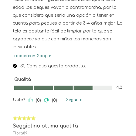
edad los peques vayan a contramarcha, por lo
que considero que sería una opción a tener en
cuenta para peques a partir de 3-4 años mejor. La
tela es bastante fácil de limpiar por lo que se
agradece ya que con niños las manchas son
inevitables.
Traduci con Google
Sì, Consiglio questo prodotto.
Qualità
Qualità, 4.0 su 5
4.0
Utile?
Segnala
(
0
)
(
0
)
5 su 5 stelle.
Seggiolino ottima qualità
Flora89