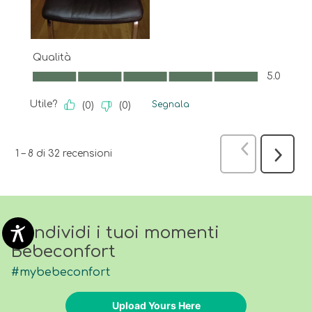
Qualità
Qualità, 5.0 su 5
5.0
Utile?
Segnala
(
0
)
(
0
)
Precedente
1
–
8 di 32
recensioni
Success
recensi
Condividi i tuoi momenti
Bebeconfort
#mybebeconfort
Upload Yours Here