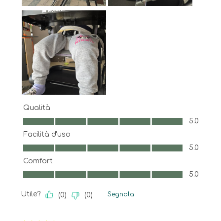
Qualità
Qualità, 5.0 su 5
5.0
Facilità d'uso
Facilità d'uso, 5.0 su 5
5.0
Comfort
Comfort, 5.0 su 5
5.0
Utile?
Segnala
(
0
)
(
0
)