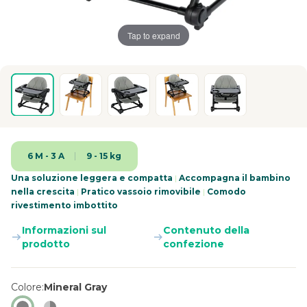
Tap to expand
6 M - 3 A
9 - 15 kg
Una soluzione leggera e compatta
|
Accompagna il bambino
nella crescita
|
Pratico vassoio rimovibile
|
Comodo
rivestimento imbottito
Informazioni sul
Contenuto della
prodotto
confezione
Colore
Mineral Gray