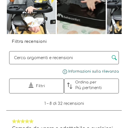
Avant
Filtra recensioni
Cerca argomenti e ricerca delle recensioni
Visu
Informazioni sulla rilevanza
Ordina per
Filtri
Più pertinenti
1
1
–
8 di 32
recensioni
a
8
di
5 su 5 stelle.
32