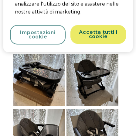
analizzare l'utilizzo del sito e assistere nelle
uscite fuori casa .Bella anche l’idea di poter
nostre attività di marketing.
modificare l’altezza della seduta. Perfetta!!!
Product Likes
Design, Comfort per il bambino,
Accetta tutti i
Impostazioni
cookie
Qualità, Caratteristiche di sicurezza
cookie
Sì, Consiglio questo prodotto.