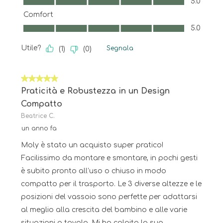
5.0
Comfort
Comfort, 5.0 su 5
5.0
Utile?
Segnala
(
1
)
(
0
)
5 su 5 stelle.
Praticità e Robustezza in un Design
Compatto
Beatrice C.
un anno fa
Moly è stato un acquisto super pratico!
Facilissimo da montare e smontare, in pochi gesti
è subito pronto all’uso o chiuso in modo
compatto per il trasporto. Le 3 diverse altezze e le
posizioni del vassoio sono perfette per adattarsi
al meglio alla crescita del bambino e alle varie
situazioni a tavola. Mi ha colpito la sua