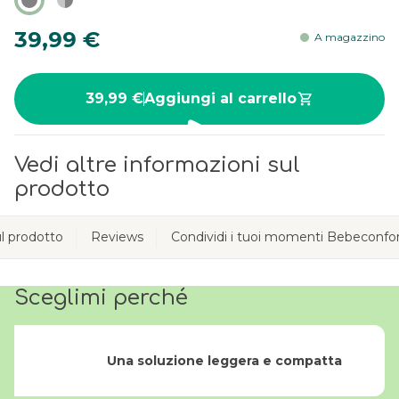
39,99 €
A magazzino
39,99 €
Aggiungi al carrello
Vedi altre informazioni sul
prodotto
l prodotto
Reviews
Condividi i tuoi momenti Bebeconfo
Sceglimi perché
Una soluzione leggera e compatta