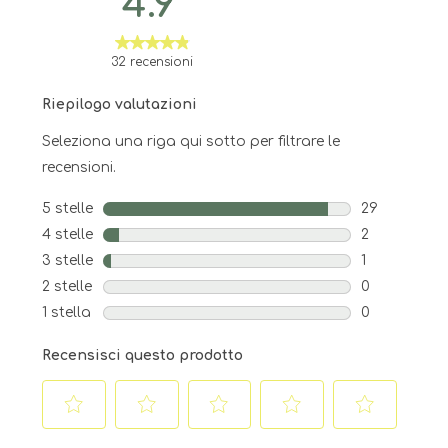
4.9
32 recensioni
Riepilogo valutazioni
Seleziona una riga qui sotto per filtrare le
recensioni.
5 stelle
stelle
29
29 recension
4 stelle
stelle
2
2 recensioni 
3 stelle
stelle
1
1 recensione 
2 stelle
stelle
0
0 recensioni 
1 stella
stelle
0
0 recensioni 
Recensisci questo prodotto
Selezionare
Selezionare
Selezionare
Selezionare
Selezionare