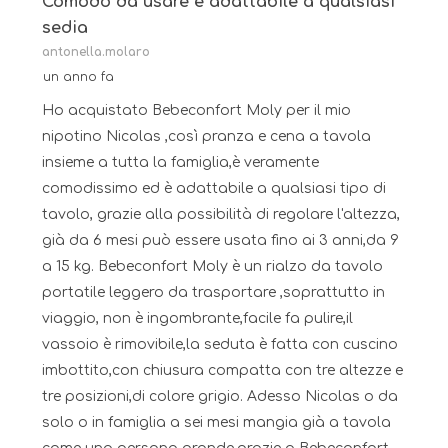
recensioni.
Comodo da usare e adattabile a qualsiasi
sedia
antonella.molaro
un anno fa
Ho acquistato Bebeconfort Moly per il mio
nipotino Nicolas ,così pranza e cena a tavola
insieme a tutta la famiglia,è veramente
comodissimo ed è adattabile a qualsiasi tipo di
tavolo, grazie alla possibilità di regolare l'altezza,
già da 6 mesi può essere usata fino ai 3 anni,da 9
a 15 kg. Bebeconfort Moly è un rialzo da tavolo
portatile leggero da trasportare ,soprattutto in
viaggio, non è ingombrante,facile fa pulire,il
vassoio è rimovibile,la seduta è fatta con cuscino
imbottito,con chiusura compatta con tre altezze e
tre posizioni,di colore grigio. Adesso Nicolas o da
solo o in famiglia a sei mesi mangia già a tavola