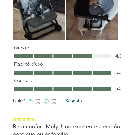
Qualità
Qualità, 4.0 su 5
4.0
Facilità d'uso
Facilità d'uso, 5.0 su 5
5.0
Comfort
Comfort, 5.0 su 5
5.0
Utile?
Segnala
(
0
)
(
0
)
5 su 5 stelle.
Bebeconfort Moly: Una excelente elección
para cualquier familia