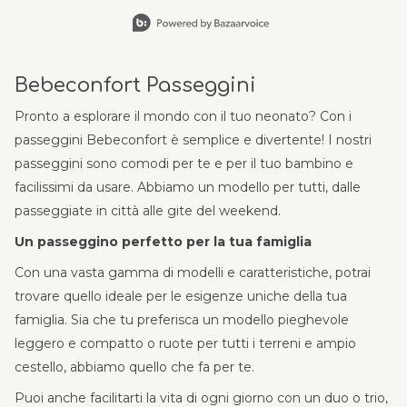
unkom
Slidepanel 1 of 9, Showing items 1 to 1 of 9.
Er ist
schne
Bebeconfort Passeggini
zusa
die F
Pronto a esplorare il mondo con il tuo neonato? Con i
Graph
passeggini Bebeconfort è semplice e divertente! I nostri
passeggini sono comodi per te e per il tuo bambino e
dezen
facilissimi da usare. Abbiamo un modello per tutti, dalle
Danke
passeggiate in città alle gite del weekend.
für e
Un passeggino perfetto per la tua famiglia
Alltag
Con una vasta gamma di modelli e caratteristiche, potrai
bissc
trovare quello ideale per le esigenze uniche della tua
mach
famiglia. Sia che tu preferisca un modello pieghevole
revie
leggero e compatto o ruote per tutti i terreni e ampio
🌸 
cestello, abbiamo quello che fa per te.
Puoi anche facilitarti la vita di ogni giorno con un duo o trio,