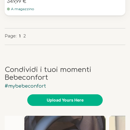
349,99 €
A magazzino
You're currently reading page
Page
Page
Page
Page
1
2
Condividi i tuoi momenti
Bebeconfort
#mybebeconfort
Upload Yours Here
Media Carousel
Carousel with product photos. Use the previous and next buttons 