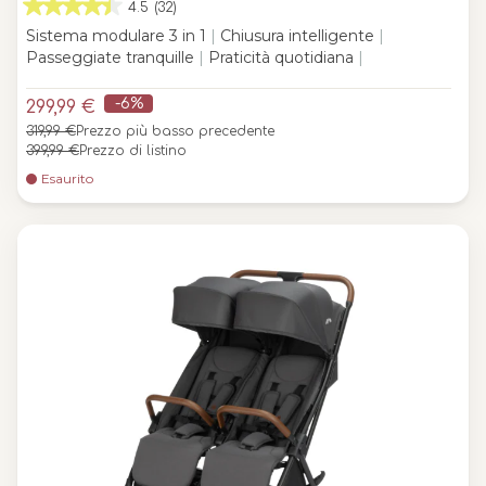
4.5
(32)
Sistema modulare 3 in 1
|
Chiusura intelligente
|
Passeggiate tranquille
|
Praticità quotidiana
|
-6%
299,99 €
319,99 €
Prezzo più basso precedente
399,99 €
Prezzo di listino
Esaurito