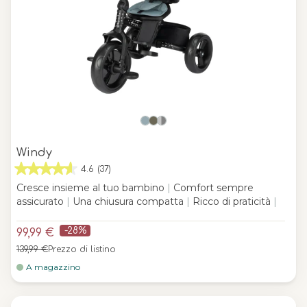
Windy
4.6
(37)
Cresce insieme al tuo bambino
|
Comfort sempre
assicurato
|
Una chiusura compatta
|
Ricco di praticità
|
-28%
99,99 €
139,99 €
Prezzo di listino
A magazzino