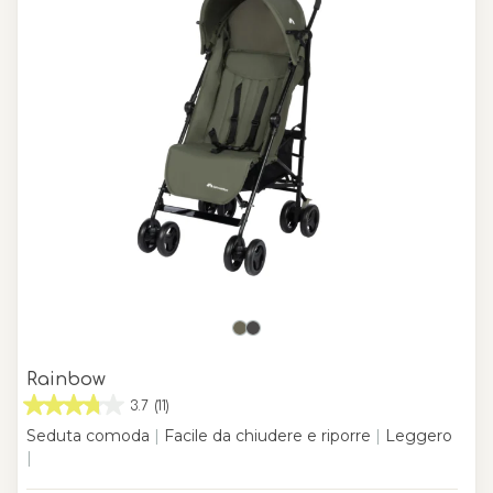
Rainbow
3.7
(11)
Seduta comoda
|
Facile da chiudere e riporre
|
Leggero
|