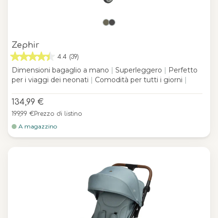
Zephir
4.4
(39)
Dimensioni bagaglio a mano
|
Superleggero
|
Perfetto
per i viaggi dei neonati
|
Comodità per tutti i giorni
|
134,99 €
199,99 €
Prezzo di listino
A magazzino