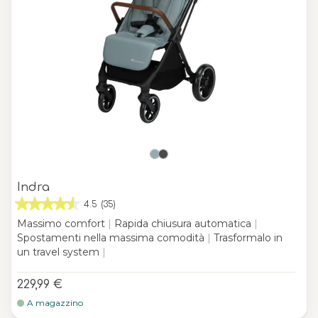
Indra
4.5
(35)
Massimo comfort
|
Rapida chiusura automatica
|
Spostamenti nella massima comodità
|
Trasformalo in
un travel system
|
229,99 €
A magazzino