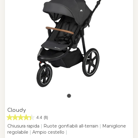
Cloudy
4.4
(8)
Chiusura rapida
|
Ruote gonfiabili all-terrain
|
Maniglione
regolabile
|
Ampio cestello
|