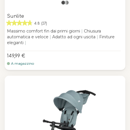
Sunlite
4.8
(37)
Massimo comfort fin dai primi giorni
|
Chiusura
automatica e veloce
|
Adatto ad ogni uscita
|
Finiture
eleganti
|
149,99 €
A magazzino