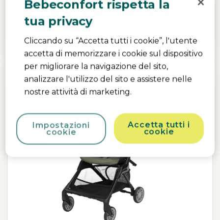
Bebeconfort rispetta la
il gioco
|
Comfort fin dal primo giorno
|
tua privacy
109,99 €
Cliccando su “Accetta tutti i cookie”, l'utente
A magazzino
accetta di memorizzare i cookie sul dispositivo
per migliorare la navigazione del sito,
analizzare l'utilizzo del sito e assistere nelle
nostre attività di marketing.
Accetta tutti i
Impostazioni
cookie
cookie