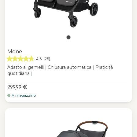
Mane
4.8
(25)
Adatto ai gemelli
|
Chiusura automatica
|
Praticità
quotidiana
|
299,99 €
A magazzino