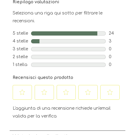
Riepilogo valutazioni
Seleziona una riga qui sotto per filtrare le
recensioni.
5 stelle
stelle
24
24 recension
4 stelle
stelle
3
3 recensioni 
3 stelle
stelle
0
0 recensioni 
2 stelle
stelle
0
0 recensioni 
1 stella
stelle
0
0 recensioni 
Recensisci questo prodotto
Selezionare
Selezionare
Selezionare
Selezionare
Selezionare
per
per
per
per
per
L'aggiunta di una recensione richiede un'email
valutare
valutare
valutare
valutare
valutare
valida per la verifica
l'articolo
l'articolo
l'articolo
l'articolo
l'articolo
con
con
con
con
con
una
2
3
4
5