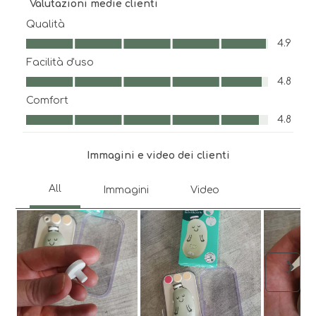
Valutazioni medie clienti
1
stelle.
stelle.
stelle.
stelle.
stella.
Questa
Questa
Questa
Questa
Qualità
Questa
azione
azione
azione
azione
Qualità, 4.9 su 5
4.9
azione
aprirà
aprirà
aprirà
aprirà
Facilità d'uso
aprirà
il
il
il
il
Facilità d'uso, 4.8 su 5
il
modulo
modulo
modulo
modulo
4.8
modulo
di
di
di
di
Comfort
di
invio.
invio.
invio.
invio.
Comfort, 4.8 su 5
4.8
invio.
Immagini e video dei clienti
Avant