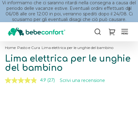
Vi informiamo che ci saranno ritardi nella consegna a causa del
periodo delle vacanze estive. Eventuali ordini effettuati dal
06/08 alle ore 12:00 in poi, verranno spediti dopo il 24/08. Ci
scusiamo per gli eventuali disagi che ciò può causare.
Cerca
My Cart
Home
Pasto e Cura
Lima elettrica per le unghie del bambino
Lima elettrica per le unghie
del bambino
Scrivi una recensione
4.9
(27)
Leggi
27
recensioni.
Skip
Skip
Stesso
to
to
link
the
the
alla
pagina.
end
beginning
of
of
the
the
images
images
gallery
gallery