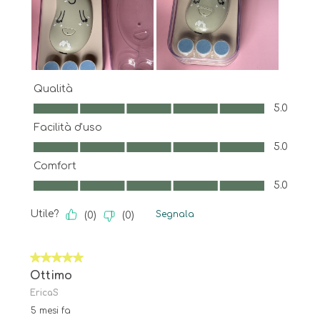
Qualità
Qualità, 5.0 su 5
5.0
Facilità d'uso
Facilità d'uso, 5.0 su 5
5.0
Comfort
Comfort, 5.0 su 5
5.0
Utile?
Segnala
(
0
)
(
0
)
5 su 5 stelle.
Ottimo
EricaS
5 mesi fa