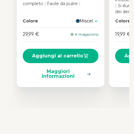
completo
|
Facile da pulire
|
|
Si illum
dei dent
Colore
Miscel.
Colore
29,99 €
19,99 €
A magazzino
Aggiungi al carrello
Agg
Maggiori
informazioni