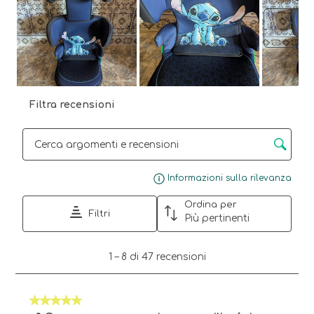
Avant
Filtra recensioni
Cerca argomenti e ricerca delle recensioni
Visu
Informazioni sulla rilevanza
Ordina per
Filtri
Più pertinenti
1
1
–
8 di 47
recensioni
a
8
di
5 su 5 stelle.
47