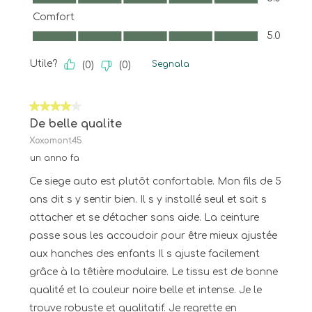
Comfort
Comfort, 5.0 su 5
5.0
Utile?
Segnala
(
0
)
(
0
)
4 su 5 stelle.
De belle qualite
Xoxomont45
un anno fa
Ce siege auto est plutôt confortable. Mon fils de 5
ans dit s y sentir bien. Il s y installé seul et sait s
attacher et se détacher sans aide. La ceinture
passe sous les accoudoir pour être mieux ajustée
aux hanches des enfants Il s ajuste facilement
grâce à la têtière modulaire. Le tissu est de bonne
qualité et la couleur noire belle et intense. Je le
trouve robuste et qualitatif. Je regrette en