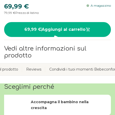
69,99 €
A magazzino
79,99 €
Prezzo di listino
69,99 €
Aggiungi al carrello
Vedi altre informazioni sul
prodotto
l prodotto
Reviews
Condividi i tuoi momenti Bebeconfo
Sceglimi perché
Accompagna il bambino nella
crescita