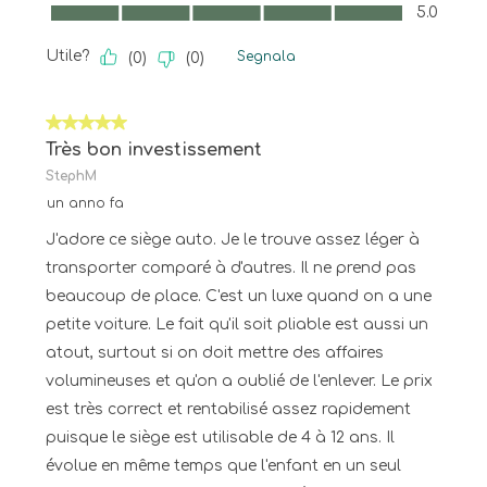
Qualità, 5.0 su 5
5.0
Utile?
Segnala
(
0
)
(
0
)
5 su 5 stelle.
Très bon investissement
StephM
un anno fa
J'adore ce siège auto. Je le trouve assez léger à
transporter comparé à d'autres. Il ne prend pas
beaucoup de place. C'est un luxe quand on a une
petite voiture. Le fait qu'il soit pliable est aussi un
atout, surtout si on doit mettre des affaires
volumineuses et qu'on a oublié de l'enlever. Le prix
est très correct et rentabilisé assez rapidement
puisque le siège est utilisable de 4 à 12 ans. Il
évolue en même temps que l'enfant en un seul