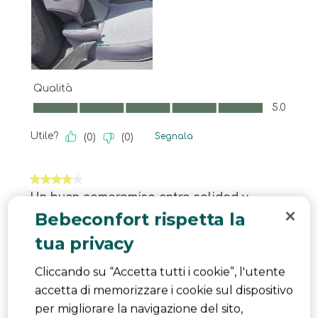
Qualità
Qualità, 5.0 su 5
5.0
Utile?
Segnala
(
0
)
(
0
)
4 su 5 stelle.
Un buen compromiso entre calidad y
Bebeconfort rispetta la
precio
Robyesit
tua privacy
un anno fa
Cliccando su “Accetta tutti i cookie”, l'utente
Lo que más nos ha gustado es lo fácil que se
accetta di memorizzare i cookie sul dispositivo
pliega y lo poco que ocupa. No pesa casi nada,
per migliorare la navigazione del sito,
así que es perfecta para moverla entre coches o