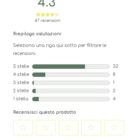
4.3
47 recensioni
Riepilogo valutazioni
Seleziona una riga qui sotto per filtrare le
recensioni.
5 stelle
stelle
32
32 recension
4 stelle
stelle
8
8 recensioni 
3 stelle
stelle
1
1 recensione 
2 stelle
stelle
2
2 recensioni 
1 stella
stelle
4
4 recensioni 
Recensisci questo prodotto
Selezionare
Selezionare
Selezionare
Selezionare
Selezionare