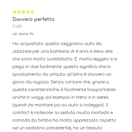
5 su 5 stelle.
Davvero perfetto
Tiz89
un anno fa
Ho acquistato questo seggiolino auto da
utilizzare per una bambina di 4 anni e devo dire
che sono molto soddisfatta. E' molto leggero e si
piega in due facilmente: questo significa che lo
spostamento da un'auto all'altra è davvero un
gioco da ragazzi. Senza contare che, grazie a
queste caratteristiche, è facilmente trasportabile
anche in viaggi ad esempio in treno e in aereo
(quindi da montare poi su auto a noleggio). Il
comfort è notevole: la seduta risulta morbida e
comoda (la bimba ha molto apprezzato rispetto
ad un sediolino precedente), ha un tessuto