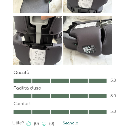
Qualità
Qualità, 5.0 su 5
5.0
Facilità d'uso
Facilità d'uso, 5.0 su 5
5.0
Comfort
Comfort, 5.0 su 5
5.0
Utile?
Segnala
(
0
)
(
0
)