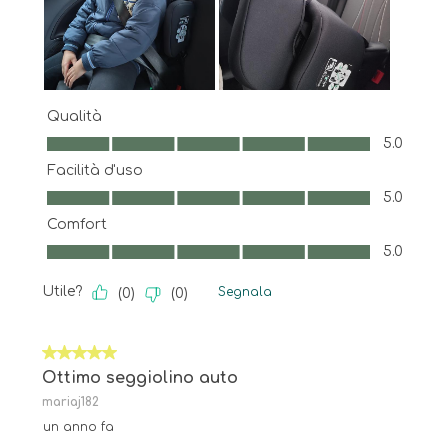
Qualità
Qualità, 5.0 su 5
5.0
Facilità d'uso
Facilità d'uso, 5.0 su 5
5.0
Comfort
Comfort, 5.0 su 5
5.0
Utile?
Segnala
(
0
)
(
0
)
5 su 5 stelle.
Ottimo seggiolino auto
mariaj182
un anno fa