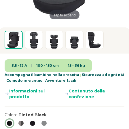
Tap to expand
3.5 - 12 A
100 - 150 cm
15 - 36 kg
Accompagna il bambino nella crescita
|
Sicurezza ad ogni età
|
Comodo in viaggio
|
Avventure facili
Informazioni sul
Contenuto della
prodotto
confezione
Colore
Tinted Black