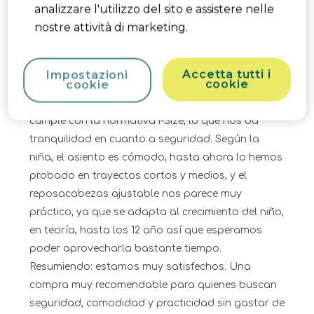
analizzare l'utilizzo del sito e assistere nelle
guardarla sin problema, algo clave en nuestro
nostre attività di marketing.
caso, ya que la usamos solo de forma esporádica
cuando viene de visita mi sobrina. Ha cumplido
nuestras expectativas. Es bastante fácil de
Accetta tutti i
Impostazioni
cookie
cookie
instalar con el cinturón del coche (aunque al
principio nos costó un poco cogerle el truco), y
cumple con la normativa i-Size, lo que nos da
tranquilidad en cuanto a seguridad. Según la
niña, el asiento es cómodo, hasta ahora lo hemos
probado en trayectos cortos y medios, y el
reposacabezas ajustable nos parece muy
práctico, ya que se adapta al crecimiento del niño,
en teoría, hasta los 12 año así que esperamos
poder aprovecharla bastante tiempo.
Resumiendo: estamos muy satisfechos. Una
compra muy recomendable para quienes buscan
seguridad, comodidad y practicidad sin gastar de