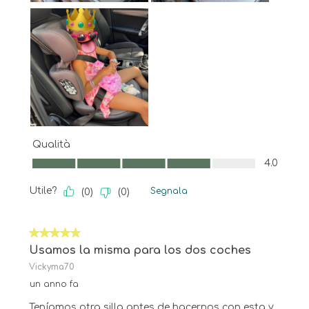
Qualità
Qualità, 4.0 su 5
4.0
Utile?
Segnala
(
0
)
(
0
)
5 su 5 stelle.
Usamos la misma para los dos coches
Vickyma70
un anno fa
Teníamos otra silla antes de hacernos con esta y